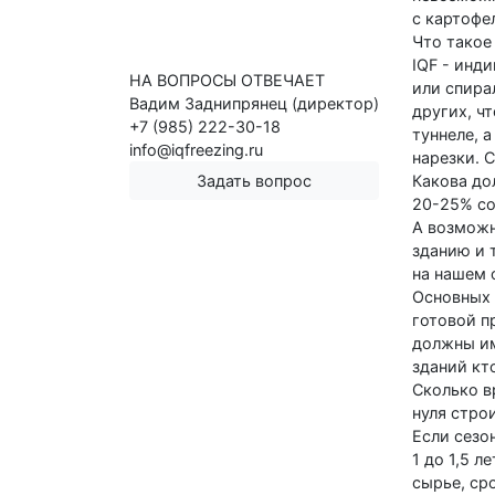
с картофе
Что такое
IQF - инд
НА ВОПРОСЫ ОТВЕЧАЕТ
или спира
Вадим Заднипрянец (директор)
других, ч
+7 (985) 222-30-18
туннеле, 
info@iqfreezing.ru
нарезки. 
Задать вопрос
Какова до
20-25% со
А возможн
зданию и 
на нашем 
Основных 
готовой п
должны им
зданий кт
Сколько в
нуля стро
Если сезо
1 до 1,5 
сырье, ср