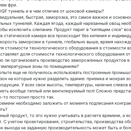
лем фри.
 IQF туннель и в чем отличие от шоковой камеры?
ивидуальная, быстрая, заморозка, это самое важное и основн
льных туннелей. Каждая ягода, каждый нарезанный овощ необ
тобы исключить слипание. Продукт парит в "кипящем слое" воз
а в статической камере все происходит без кипения и индиви
Скорость заморозки в туннеле, глобально выше, время нахожд
ля стоимости технологического оборудования в стоимости в
ставляет доля стоимости технологического оборудования от
о ли организовать производство замороженных продуктов в
температурные зоны по помещениям?
опыте еще не получилось использовать построенные промышл
зон на которые нужно разделить здание: приемка и мокрая зо
родукции. У всех свои высоты, температуры, наличие сливов 
еть вообще теплый или вентилируемый пол! Сложно предста
о-то построил просто так.
ремени необходимо заложить от момента подписания контракт
ить?
нный продукт, то это нужно учитывать в расчете времени, а е
лет. С учетом проектирования, строительства, производства о
ок выхода на заданную производительность может быть и боле