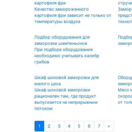
картофеля фри
струч
Качество замороженного
Замор
картофеля фри зависит не только от
предс
температуры воздуха
техно
Подбор оборудования для
Подбо
заморозки шампиньонов
замор
При подборе оборудования
необходимо учитывать калибр
грибов
Шкаф шоковой заморозки для
Обору
малого цеха
замор
Шкаф шоковой заморозки
Мясо и
рационален там, где продукт
скоро
выпускается не непрерывным
от то
потоком
1
2
3
4
5
6
7
»