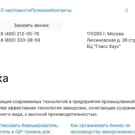
О нас
Новости
Полезное
Контакты
Заказать звонок
8 (495) 212-05-76
115093 г. Москва
8 (800) 333-38-59
Люсиновская д. 36 стр
БЦ "Гласс Хаус"
Морозильные туннели
Холодильное оборудов
ка
рация современных технологий в предприятия промышленной 
лее эффективная технология заморозки, сочетающее сохране
рного вида, с высокой производительностью.
гласовать бланширователь,
Как организовать бизнес по
тель и IQF-туннель для
производству замороженног