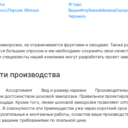
ты
Ягоды
кос/Персик
Яблоки
Вишня
Клубника
Малина
Смор
Черника
заморозки, не ограничивается фруктами и овощами. Также р
ются большим спросом и им необходимо сохранять свои качес
и специалисты нашей компании могут разработать проект зав
ти производства
Ассортимент
Вид и размер нарезки
Производитель
ым достоинством шоковой заморозки. Правильное проектиров
ощади. Кроме того, линии шоковой заморозки позволяют опт
. В совокупности эти преимущества уже через короткий срок 
роительные и монтажные работы, оснастив ваше производств
с вашими требованиями по лояльной цене.