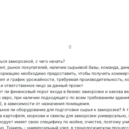
ься заморозкой, с чего начать?
нт, рынок покупателей, наличие сырьевой базы, команда, ден
ормацию необходимо предоставить, чтобы получить коммер
нт и график урожайности, требуемая производительность, к
и ответственное лицо за данный проект
т ли финансовый порог входа в бизнес заморозки и какова в
с евро, при наличии подходящего по всем требованиям здания
2, в зависимости от назначения помещения.
ьное ли оборудование для подготовки сырья к заморозке? А т
а картофеля, моркови и свеклы для заморозки универсально, 
одукт имеет свою специфику по мойке, очистке, поэтому ун
о. Туннель - универсальный узел, в технологическом процесс