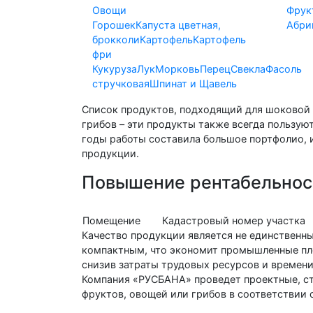
Овощи
Фрук
Горошек
Капуста цветная,
Абри
брокколи
Картофель
Картофель
фри
Кукуруза
Лук
Морковь
Перец
Свекла
Фасоль
стручковая
Шпинат и Щавель
Список продуктов, подходящий для шоковой 
грибов – эти продукты также всегда пользу
годы работы составила большое портфолио, 
продукции.
Повышение рентабельнос
Помещение
Кадастровый номер участка
Качество продукции является не единственн
компактным, что экономит промышленные пл
снизив затраты трудовых ресурсов и времени
Компания «РУСБАНА» проведет проектные, ст
фруктов, овощей или грибов в соответствии 