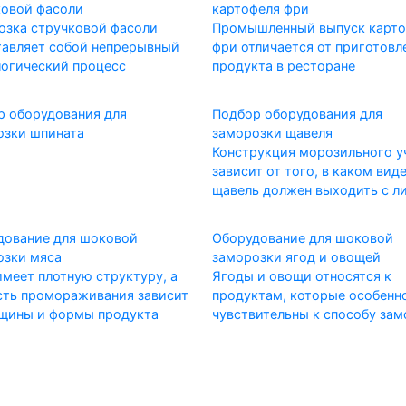
ковой фасоли
картофеля фри
озка стручковой фасоли
Промышленный выпуск карто
тавляет собой непрерывный
фри отличается от приготовл
логический процесс
продукта в ресторане
р оборудования для
Подбор оборудования для
озки шпината
заморозки щавеля
Конструкция морозильного у
зависит от того, в каком вид
щавель должен выходить с л
дование для шоковой
Оборудование для шоковой
озки мяса
заморозки ягод и овощей
меет плотную структуру, а
Ягоды и овощи относятся к
сть промораживания зависит
продуктам, которые особенн
лщины и формы продукта
чувствительны к способу за