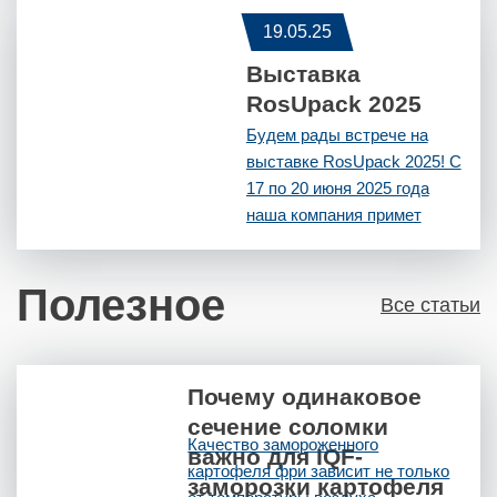
комплекса,
19.05.25
производителей,
Выставка
поставщиков и
переработчиков
RosUpack 2025
сельхозпродукции. На
Будем рады встрече на
мероприятии компания
выставке RosUpack 2025! С
представит решения для
17 по 20 июня 2025 года
овощеперерабатывающей
наша компания примет
промышленности и
участие в 29-й
возможности для
Международной выставке
оснащения современных
Полезное
упаковочной индустрии
Все статьи
производств. Ждем вас на
RosUpack! Приглашаем вас
стенде А2.9. Место
посетить наш стенд №
проведения: деревня
B9031 в зале № 2, павильон
Бунятино, Дмитровский
Почему одинаковое
8, МВЦ «Крокус Экспо»!
муниципальный округ,
сечение соломки
Наши специалисты с
Качество замороженного
Московская область,
важно для IQF-
удовольствием
картофеля фри зависит не только
террито...
проконсультируют вас и
заморозки картофеля