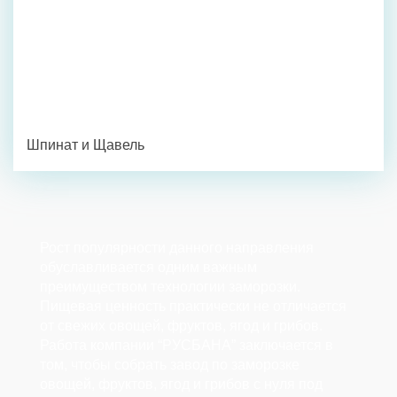
Шпинат и Щавель
Рост популярности данного направления
обуславливается одним важным
преимуществом технологии заморозки.
Пищевая ценность практически не отличается
от свежих овощей, фруктов, ягод и грибов.
Работа компании “РУСБАНА” заключается в
том, чтобы собрать завод по заморозке
овощей, фруктов, ягод и грибов с нуля под