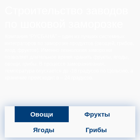
Строительство заводов
по шоковой заморозке
Компания “РУСБАНА” – один из лучших системных
интеграторов по заморозке продуктов (овощей, грибов,
ягод, фруктов). Именно технология заморозки
позволяет длительное время хранить фрукты, ягоды,
овощи, грибы. В процессе замораживания,
температура опускается до -18 градусов по Цельсию, а
хранение происходит в – 24 градусов.
Овощи
Фрукты
Ягоды
Грибы