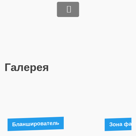
Галерея
Бланширователь
Зона фас