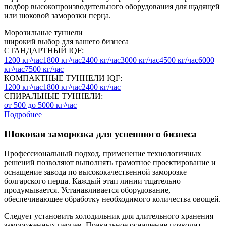
подбор высокопроизводительного оборудования для щадящей
или шоковой заморозки перца.
Морозильные туннели
широкий выбор для вашего бизнеса
СТАНДАРТНЫЙ IQF:
1200 кг/час
1800 кг/час
2400 кг/час
3000 кг/час
4500 кг/час
6000
кг/час
7500 кг/час
КОМПАКТНЫЕ ТУННЕЛИ IQF:
1200 кг/час
1800 кг/час
2400 кг/час
СПИРАЛЬНЫЕ ТУННЕЛИ:
от 500 до 5000 кг/час
Подробнее
Шоковая заморозка для успешного бизнеса
Профессиональный подход, применение технологичных
решений позволяют выполнять грамотное проектирование и
оснащение завода по высококачественной заморозке
болгарского перца. Каждый этап линии тщательно
продумывается. Устанавливается оборудование,
обеспечивающее обработку необходимого количества овощей.
Следует установить холодильник для длительного хранения
замороженных перцев. Правильное оснащение позволит