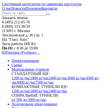
Системный интегратор по заморозке продуктов
О нас
Новости
Полезное
Контакты
Заказать звонок
8 (495) 212-05-76
8 (800) 333-38-59
115093 г. Москва
Люсиновская д. 36 стр. 1
БЦ "Гласс Хаус"
Часы работы (МСК):
Пн-Пт
с 8:30 до 19:00
IQFreezing (Русбана)
Проектирование
Сырье
Морозильные туннели
СТАНДАРТНЫЙ IQF:
1200 кг/час
1800 кг/час
2400 кг/час
3000 кг/час
4500 кг/
час
6000 кг/час
7500 кг/час
КОМПАКТНЫЕ ТУННЕЛИ IQF:
1200 кг/час
1800 кг/час
2400 кг/час
СПИРАЛЬНЫЕ ТУННЕЛИ:
от 500 до 5000 кг/час
Холодильное оборудование