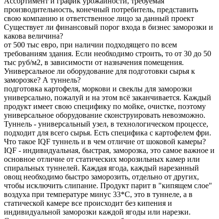
Ассортимент и график урожайности, требуемая
производительность, конечный потребитель, представить
свою компанию и ответственное лицо за данный проект
Существует ли финансовый порог входа в бизнес заморозки и
какова величина?
от 500 тыс евро, при наличии подходящего по всем
требованиям здания. Если необходимо строить, то от 30 до 50
тыс руб/м2, в зависимости от назначения помещения.
Универсальное ли оборудование для подготовки сырья к
заморозке? А туннель?
подготовка картофеля, моркови и свеклы для заморозки
универсально, пожалуй и на этом всё заканчивается. Каждый
продукт имеет свою специфику по мойке, очистке, поэтому
универсальное оборудование сконструировать невозможно.
Туннель - универсальный узел, в технологическом процессе,
подходит для всего сырья. Есть специфика с картофелем фри.
Что такое IQF туннель и в чем отличие от шоковой камеры?
IQF - индивидуальная, быстрая, заморозка, это самое важное и
основное отличие от статических морозильных камер или
спиральных туннелей. Каждая ягода, каждый нарезанный
овощ необходимо быстро заморозить, отдельно от других,
чтобы исключить слипание. Продукт парит в "кипящем слое"
воздуха при температуре минус 33*С, это в туннеле, а в
статической камере все происходит без кипения и
индивидуальной заморозки каждой ягоды или нарезки.