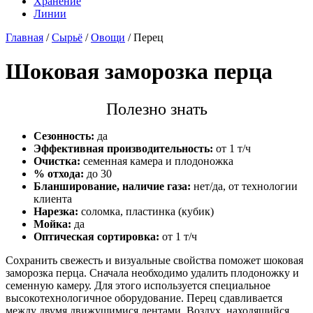
Хранение
Линии
Главная
/
Сырьё
/
Овощи
/
Перец
Шоковая заморозка перца
Полезно знать
Сезонность:
да
Эффективная производительность:
от 1 т/ч
Очистка:
семенная камера и плодоножка
% отхода:
до 30
Бланширование, наличие газа:
нет/да, от технологии
клиента
Нарезка:
соломка, пластинка (кубик)
Мойка:
да
Оптическая сортировка:
от 1 т/ч
Сохранить свежесть и визуальные свойства поможет шоковая
заморозка перца. Сначала необходимо удалить плодоножку и
семенную камеру. Для этого используется специальное
высокотехнологичное оборудование. Перец сдавливается
между двумя движущимися лентами. Воздух, находящийся