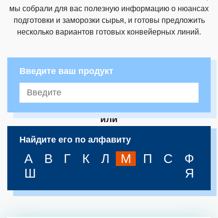
мы собрали для вас полезную информацию о нюансах
подготовки и заморозки сырья, и готовы предложить
несколько вариантов готовых конвейерных линий.
Введите ваш продукт
или
Найдите его по алфавиту
А
В
Г
К
Л
М
П
С
Ф
Ш
Я